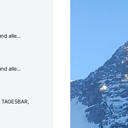
Einladung
rund alle…
zum
3.
Stammtisch
2026
Einladung
rund alle…
zum
2.
Stammtisch
2026
S TAGESBAR,