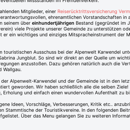
 eventuellen Missständen im Fremdenverkehr.
ahlenden Mitglieder, einer
Reiserücktrittsversicherung Verm
verantwortungsvollen, ehrenamtlichen Vorstandschaften in a
 in seinem über
einhundertjährigen
Bestand (gegründet im J
ein) viele Projekte unserer Gemeinde zu unterstützen od
t er ein wichtiges und einziges Mitspracheinstrument der 
im touristischen Ausschuss bei der Alpenwelt Karwendel unt
abrina Jungblut. So sind wir direkt an der Quelle um wich
regungen anzustoßen. Dazu gehören natürlich auch die Vert
d Wallgau.
der Alpenwelt-Karwendel und der Gemeinde ist in den letz
ntiert geworden. Wir haben schließlich alle die selben Ziele
, Erholung und einfach einen wundervollen Aufenthalt zu bi
gene Ideen, Vorschläge, Verbesserungen, Kritik etc.. anzubr
n Stammtische der Touristikvereine. In den folgenden Beit
fgelistet. Über das Menu gelangen Sie zu weiteren Informa