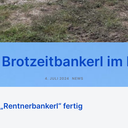
Brotzeitbankerl im
4. JULI 2024
NEWS
 „Rentnerbankerl“ fertig