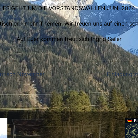
ES GEHT UM DIE VORSTANDSWAHLEN JUNI 2024
schler – mehr Themen. Wir freuen uns auf einen s
Auf Euer kommen freut sich Ingrid Sailer
mmtisch November
Einladung 
Ki