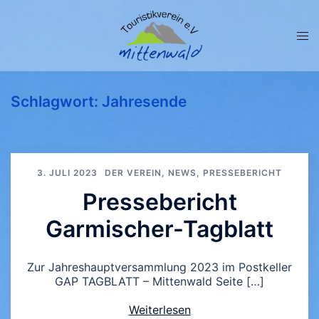
Zum
Inhalt
springen
Men
ums
Schlagwort:
Jahresende
3. JULI 2023
DER VEREIN
,
NEWS
,
PRESSEBERICHT
Pressebericht
Garmischer-Tagblatt
Zur Jahreshauptversammlung 2023 im Postkeller
GAP TAGBLATT – Mittenwald Seite […]
Weiterlesen