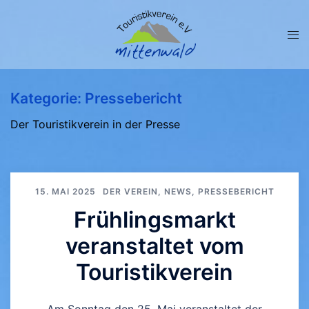
Zum
Inhalt
springen
Men
ums
Kategorie:
Pressebericht
Der Touristikverein in der Presse
15. MAI 2025
DER VEREIN
,
NEWS
,
PRESSEBERICHT
Frühlingsmarkt
veranstaltet vom
Touristikverein