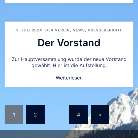
3. JULI 2024
DER VEREIN
,
NEWS
,
PRESSEBERICHT
Der Vorstand
Zur Hauptversammlung wurde der neue Vorstand
gewählt. Hier ist die Aufstellung.
Weiterlesen
Seitennummerierung
1
2
…
4
>
der
Beiträge