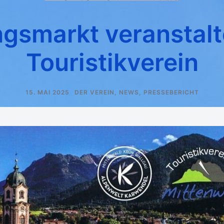
ngsmarkt veranstal
Touristikverein
15. MAI 2025
DER VEREIN
,
NEWS
,
PRESSEBERICHT