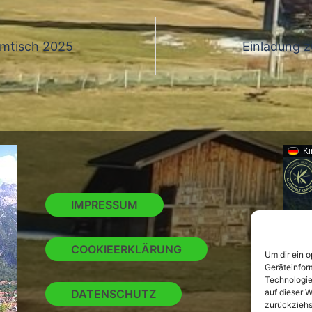
mmtisch 2025
Einladung z
Ki
IMPRESSUM
COOKIEERKLÄRUNG
Um dir ein 
Geräteinfor
Technologie
DATENSCHUTZ
auf dieser W
zurückziehs