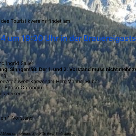
des Touristikvereins findet am
4 um 19:30 Uhr in der Brauereigastst
d Ingrid Sailer
ng. Sinngemäß: Der 1. und 2. Vorstand muss nicht mehr z
ung
er Alpenwelt Karwendel Herr Manuel Huber
rr Enrico Corongiu
us Reiker
en 1. Vorstand
blauf entnehmen Sie bitte Ihrer Einladung