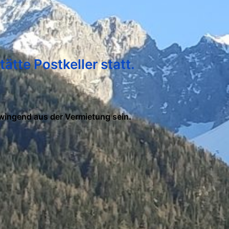
ätte Postkeller statt
.
wingend aus der Vermietung sein.