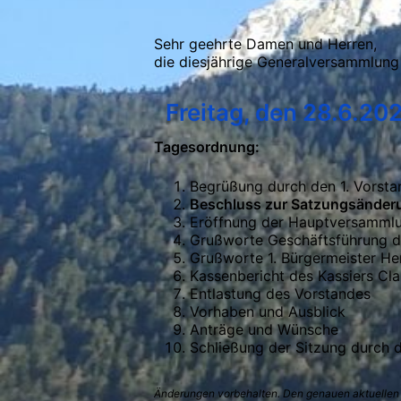
Sehr geehrte Damen und Herren,
die diesjährige Generalversammlung 
Freitag, den 28.6.202
Tagesordnung:
Begrüßung durch den 1. Vorstan
Beschluss zur Satzungsänderu
Eröffnung der Hauptversamml
Grußworte Geschäftsführung d
Grußworte 1. Bürgermeister He
Kassenbericht des Kassiers Cla
Entlastung des Vorstandes
Vorhaben und Ausblick
Anträge und Wünsche
Schließung der Sitzung durch d
Änderungen vorbehalten. Den genauen aktuellen A