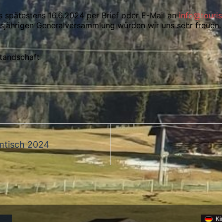
 spätestens 16.6.2024 per Brief oder E-Mail an
info@touris
sjährigen Generalversammlung würden wir uns sehr freuen.
standschaft
mtisch 2024
Ki