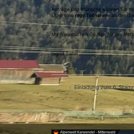
Anträge und Wünsche können Sie bis
Über eine
rege Teilnahme
an der die
Mit freundlichen Grüßen für die Vor
Ingrid Sailer
Beitragsnavigation
Einladung zum 6. Stam
Alpenwelt Karwendel - Mittenwald