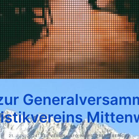
 zur Generalversam
istikvereins Mittenw
21. JUNI 2024
DER VEREIN
,
INFO
,
NEWS
,
PRESSEBERICHT