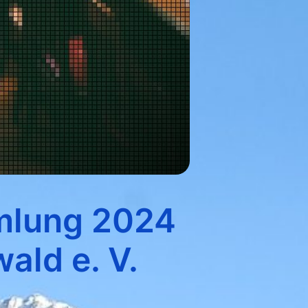
mlung 2024
ald e. V.