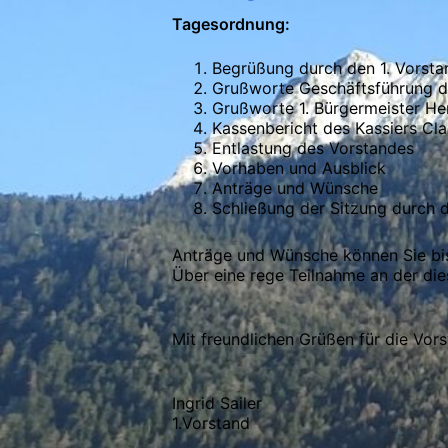
Tagesordnung:
Begrüßung durch den 1. Vorstan
Grußworte Geschäftsführung d
Grußworte 1. Bürgermeister He
Kassenbericht des Kassiers Cla
Entlastung des Vorstandes
Vorhaben und Ausblick
Anträge und Wünsche
Schließung der Sitzung durch d
Anträge und Wünsche können Sie bis
Über eine rege Teilnahme an der di
Mit freundlichen Grüßen für die Vor
Ingrid Sailer
1.Vorstand