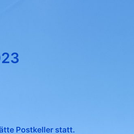
023
tte Postkeller statt
.