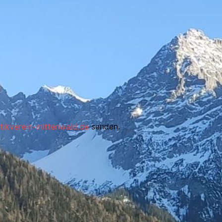
tikverein-mittenwald.de
senden.