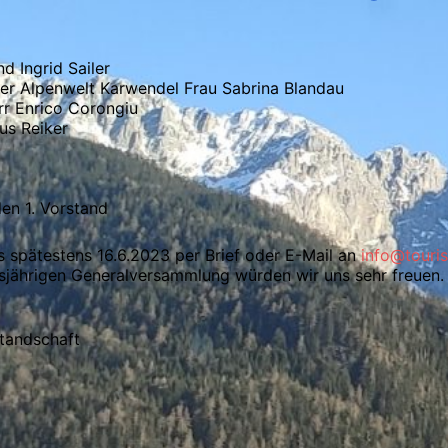
d Ingrid Sailer
er Alpenwelt Karwendel Frau Sabrina Blandau
rr Enrico Corongiu
us Reiker
en 1. Vorstand
 spätestens 16.6.2023 per Brief oder E-Mail an
info@touris
esjährigen Generalversammlung würden wir uns sehr freuen.
standschaft