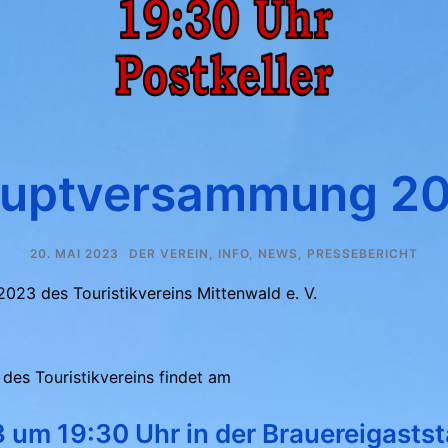
uptversammung 2
20. MAI 2023
DER VEREIN
,
INFO
,
NEWS
,
PRESSEBERICHT
023 des Touristikvereins Mittenwald e. V.
des Touristikvereins findet am
 um 19:30 Uhr in der Brauereigaststä