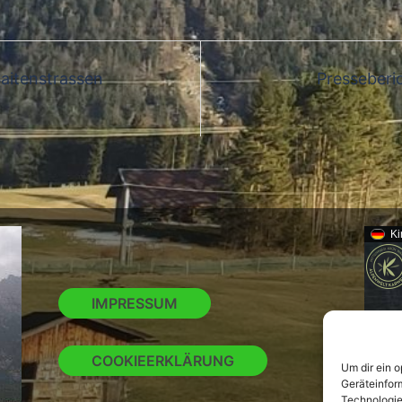
Saitenstrassen
Presseberi
Ki
IMPRESSUM
COOKIEERKLÄRUNG
Um dir ein 
Geräteinfor
Technologie